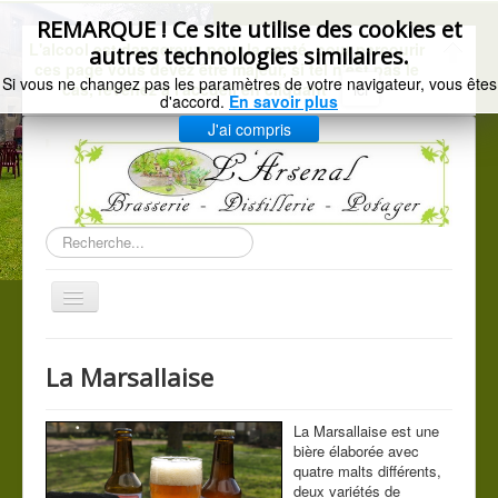
précédente
précédent
suivant
suivante
REMARQUE ! Ce site utilise des cookies et
L'alcool est dangereux pour la santé, pour parcourir
autres technologies similaires.
ces page vous devez être majeur, si tel n'est pas le
Si vous ne changez pas les paramètres de votre navigateur, vous êtes
cas, revenez à l'accueil en cliquant
ici
d'accord.
En savoir plus
J'ai compris
Rechercher
Basculer
la
navigation
Accueil
La Marsallaise
Gazette de l'Arsenal
La brasserie
La Marsallais
e est une
bière élaborée avec
Distillerie artisanale
quatre malts différents,
deux variétés de