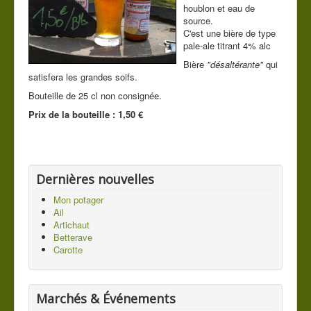
Les légumes du jardin
houblon et eau de
source.
C.G.V.
C'est une bière de type
pale-ale titrant 4% alc
Mentions légales
Bière
"désaltérante"
qui
Contact
satisfera les grandes soifs.
Bouteille de 25 cl non consignée.
Vous êtes ici :
Accueil
La brasserie
Prix de la bouteille : 1,50 €
Nos bières
La Marsallaise
Dernières nouvelles
Mon potager
Ail
Artichaut
Betterave
Carotte
Marchés & Événements