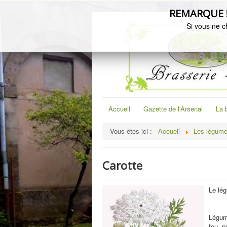
REMARQUE ! C
Si vous ne c
Accueil
Gazette de l'Arsenal
La 
Vous êtes ici :
Accueil
Les légume
Carotte
Le lég
Légume
feu, p