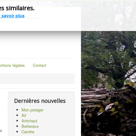
précédente
précédent
suivant
suivante
s similaires.
 savoir plus
Rechercher
ntions légales
Contact
Dernières nouvelles
Mon potager
Ail
Artichaut
Betterave
au
Carotte