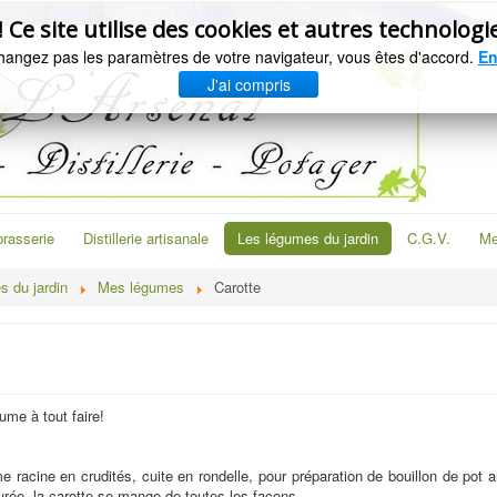
e site utilise des cookies et autres technologie
hangez pas les paramètres de votre navigateur, vous êtes d'accord.
En
J'ai compris
brasserie
Distillerie artisanale
Les légumes du jardin
C.G.V.
Me
s du jardin
Mes légumes
Carotte
ume à tout faire!
 racine en crudités, cuite en rondelle, pour préparation de bouillon de pot 
urée, la carotte se mange de toutes les façons .