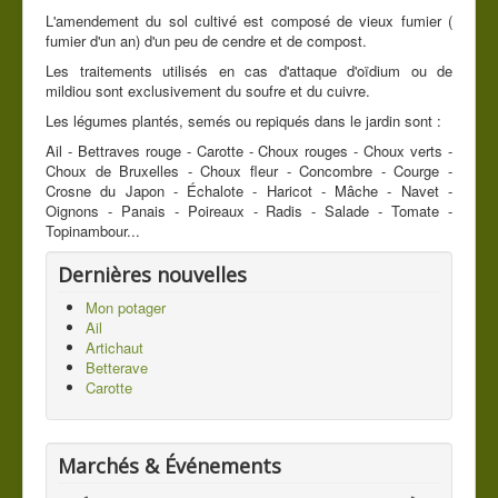
L'amendement du sol cultivé est composé de vieux fumier (
Contact
fumier d'un an) d'un peu de cendre et de compost.
Les traitements utilisés en cas d'attaque d'oïdium ou de
Vous êtes ici :
Accueil
Les légumes du jardin
mildiou sont exclusivement du soufre et du cuivre.
Mon potager
Les légumes plantés, semés ou repiqués dans le jardin sont :
Ail - Bettraves rouge - Carotte - Choux rouges - Choux verts -
Choux de Bruxelles - Choux fleur - Concombre - Courge -
Crosne du Japon - Échalote - Haricot - Mâche - Navet -
Oignons - Panais - Poireaux - Radis - Salade - Tomate -
Topinambour...
Dernières nouvelles
Mon potager
Ail
Artichaut
Betterave
Carotte
Marchés & Événements