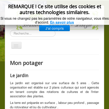
précédente
précédent
suivant
suivante
REMARQUE ! Ce site utilise des cookies et
autres technologies similaires.
Si vous ne changez pas les paramètres de votre navigateur, vous êtes
d'accord.
En savoir plus
J'ai compris
Rechercher
Basculer
la
navigation
Accueil
Mon potager
Gazette de l'Arsenal
La brasserie
Le jardin
Distillerie artisanale
Le jardin est organisé sur une surface de 5 ares . Cette
organisation est établie sur 2 plans culturaux qui sont agencés
Les légumes du jardin
en tenant compte des rotations de cultures et de l'inter-
association des plantes.
C.G.V.
La terre est préparée en surface , labour peu profond , passage
du rotovateur et/ou du cultivateur .
Mentions légales