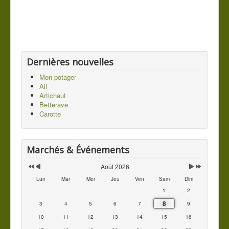
Contact
Vous êtes ici :
Accueil
Les légumes du jardin
Mes légumes
Radis noir
Dernières nouvelles
Mon potager
Ail
Artichaut
Betterave
Carotte
Marchés & Événements
Août 2026
Lun
Mar
Mer
Jeu
Ven
Sam
Dim
1
2
8
3
4
5
6
7
9
10
11
12
13
14
15
16