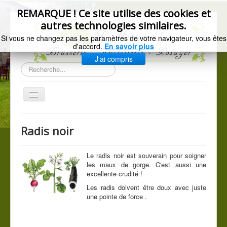
précédente
précédent
suivant
suivante
REMARQUE ! Ce site utilise des cookies et
autres technologies similaires.
Si vous ne changez pas les paramètres de votre navigateur, vous êtes
d'accord.
En savoir plus
J'ai compris
Rechercher
Basculer
la
navigation
Accueil
Radis noir
Gazette de l'Arsenal
La brasserie
Le radis noir est souverain pour soigner
les maux de gorge. C'est aussi une
Distillerie artisanale
excellente crudité !
Les radis doivent être doux avec juste
Les légumes du jardin
une pointe de force .
C.G.V.
Mentions légales