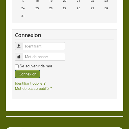
17
18
19
20
21
22
23
24
25
26
27
28
29
30
31
Connexion
Identifiant
Mot de passe
Se souvenir de moi
Connexion
Identifiant oublié ?
Mot de passe oublié ?