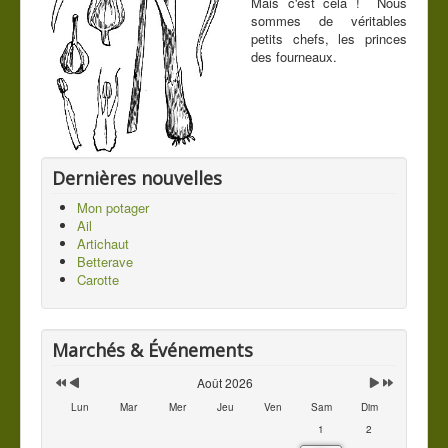
Mais c'est cela ! Nous
sommes de véritables
Contact
petits chefs, les princes
des fourneaux.
Vous êtes ici :
Accueil
Les légumes du jardin
Mes légumes
Poireau
Dernières nouvelles
Mon potager
Ail
Artichaut
Betterave
Carotte
Marchés & Événements
Août 2026
Lun
Mar
Mer
Jeu
Ven
Sam
Dim
1
2