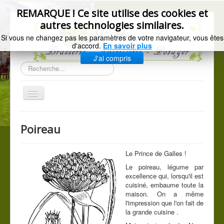
précédente
précédent
suivant
suivante
REMARQUE ! Ce site utilise des cookies et
autres technologies similaires.
Si vous ne changez pas les paramètres de votre navigateur, vous êtes
d'accord.
En savoir plus
J'ai compris
Rechercher
Basculer
la
navigation
Accueil
Poireau
Gazette de l'Arsenal
La brasserie
Le Prince de Galles !
Le poireau, légume par
Distillerie artisanale
excellence qui, lorsqu'il est
cuisiné, embaume toute la
Les légumes du jardin
maison. On a même
C.G.V.
l'impression que l'on fait de
la grande cuisine .
Mentions légales