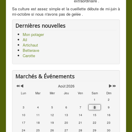
extraordinaire .
Contact
Sa culture est assez simple et la cueillette débute de mi-juin à
mi-octobre si nous n'avons pas de gelée .
Vous êtes ici :
Accueil
Les légumes du jardin
Dernières nouvelles
Mes légumes
Concombre
Mon potager
Ail
Artichaut
Betterave
Carotte
Marchés & Événements
Août 2026
Lun
Mar
Mer
Jeu
Ven
Sam
Dim
1
2
8
3
4
5
6
7
9
10
11
12
13
14
15
16
17
18
19
20
21
22
23
24
25
26
27
28
29
30