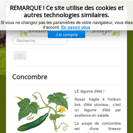
précédente
précédent
suivant
suivante
REMARQUE ! Ce site utilise des cookies et
autres technologies similaires.
Si vous ne changez pas les paramètres de votre navigateur, vous êtes
d'accord.
En savoir plus
J'ai compris
Rechercher
Basculer
la
navigation
Accueil
Concombre
Gazette de l'Arsenal
La brasserie
LE légume d'été !
Assez fragile à l'oïdium
Distillerie artisanale
lors d'été pluvieux, c'est
un légume d'été par
Les légumes du jardin
exellence.en salade.
C.G.V.
La soupe de concombre
est d'une finesse
Mentions légales