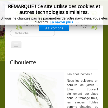
précédente
précédent
suivant
suivante
REMARQUE ! Ce site utilise des cookies et
autres technologies similaires.
Si vous ne changez pas les paramètres de votre navigateur, vous êtes
d'accord.
En savoir plus
J'ai compris
Rechercher
Basculer
la
navigation
Accueil
Ciboulette
Gazette de l'Arsenal
La brasserie
Les fines herbes !
Nous les cultivons en
Distillerie artisanale
bordure de jardin .
Elles trouvent
Les légumes du jardin
pleinement leur place
C.G.V.
dans le fromage frais,
les sauces froides
Mentions légales
comme chaudes, ou