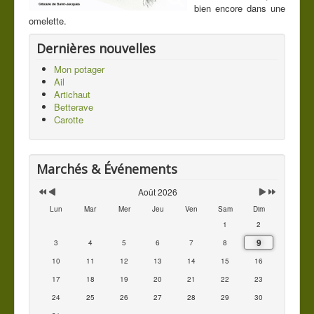
bien encore dans une
Contact
omelette.
Dernières nouvelles
Vous êtes ici :
Accueil
Les légumes du jardin
Mes légumes
Ciboulette
Mon potager
Ail
Artichaut
Betterave
Carotte
Marchés & Événements
Août 2026
Lun
Mar
Mer
Jeu
Ven
Sam
Dim
1
2
9
3
4
5
6
7
8
10
11
12
13
14
15
16
17
18
19
20
21
22
23
24
25
26
27
28
29
30