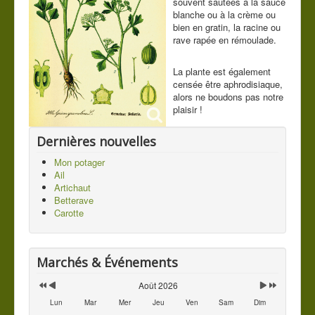
souvent sautées à la sauce
blanche ou à la crème ou
Contact
bien en gratin, la racine ou
rave rapée en rémoulade.
Vous êtes ici :
Accueil
Les légumes du jardin
Mes légumes
Céleri
La plante est également
censée être aphrodisiaque,
alors ne boudons pas notre
plaisir !
Dernières nouvelles
Mon potager
Ail
Artichaut
Betterave
Carotte
Marchés & Événements
Août 2026
Lun
Mar
Mer
Jeu
Ven
Sam
Dim