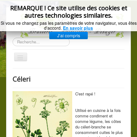
précédente
précédent
suivant
suivante
REMARQUE ! Ce site utilise des cookies et
autres technologies similaires.
Si vous ne changez pas les paramètres de votre navigateur, vous êtes
d'accord.
En savoir plus
J'ai compris
Rechercher
Basculer
la
navigation
Accueil
Céleri
Gazette de l'Arsenal
La brasserie
C'est rapé !
Distillerie artisanale
Utilisé en cuisine à la fois
Les légumes du jardin
comme condiment et
comme légume, les côtes
C.G.V.
du céleri-branche se
consomment cuites le plus
Mentions légales