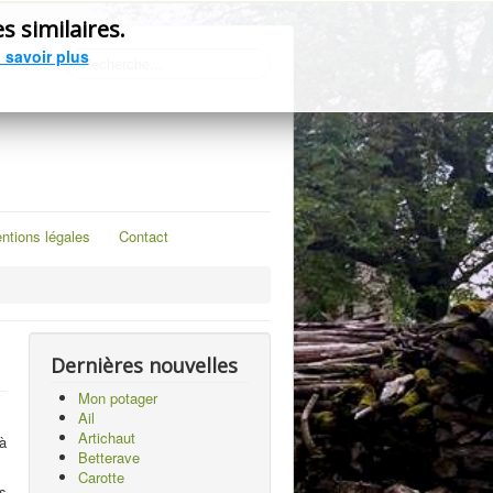
précédente
précédent
suivant
suivante
s similaires.
 savoir plus
Rechercher
ntions légales
Contact
Dernières nouvelles
Mon potager
Ail
Artichaut
à
Betterave
Carotte
s