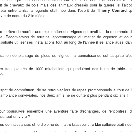
lit de chevaux de bois mais des animaux dressés pour la guerre, si l’alcoo
 fête entre amis, la légende était née dans l'esprit de
Thierry Conrard
qu
 vie de cadre du 21e siècle.
le rêve de recréer une exploitation des vignes qui avait fait la renommée 
cle. Reconversion de terrains, apprentissage du métier de vigneron et cour
haite utiliser ses installations tout au long de l'année il se lance aussi da
risation de plantage de pieds de vignes, la connaissance est acquise c'es
s sont plantés de 1000 mirabelliers qui produiront des fruits de table... 
on.
sprit de compétition, de se retrouver lors de repas promotionnels autour de 
e ambiance conviviales, nos deux amis ne se quittent plus pendant dix ans !
our poursuivre ensemble une aventure faite d'échanges, de rencontres, d
 surtout en vivre ?
re les connaissances et le diplôme de maitre brasseur :
la Marsallaise
était née