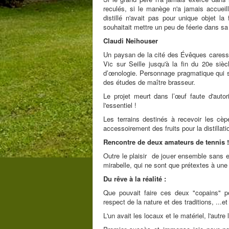
reculés, si le manège n'a jamais accueil
distillé n'avait pas pour unique objet la
souhaitait mettre un peu de féerie dans sa
Claudi Neihouser
Un paysan de la cité des Évêques caresse 
Vic sur Seille jusqu'à la fin du 20e siè
d’œnologie. Personnage pragmatique qui sou
des études de maître brasseur.
Le projet meurt dans l’œuf faute d'auto
l'essentiel !
Les terrains destinés à recevoir les cèpe
accessoirement des fruits pour la distillati
Rencontre de deux amateurs de tennis !
Outre le plaisir de jouer ensemble sans e
mirabelle, qui ne sont que prétextes à un
Du rêve à la réalité :
Que pouvait faire ces deux "copains" p
respect de la nature et des traditions, ...et
L'un avait les locaux et le matériel, l'aut