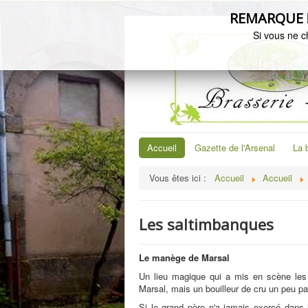
REMARQUE ! C
Si vous ne c
Accueil
Gazette de l'Arsenal
La 
Vous êtes ici :
Accueil
Accueil
Les saltimbanques
Le manège de Marsal
Un lieu magique qui a mis en scène les 
Marsal, mais un bouilleur de cru un peu par
Si le grand père n'a jamais exercé dans