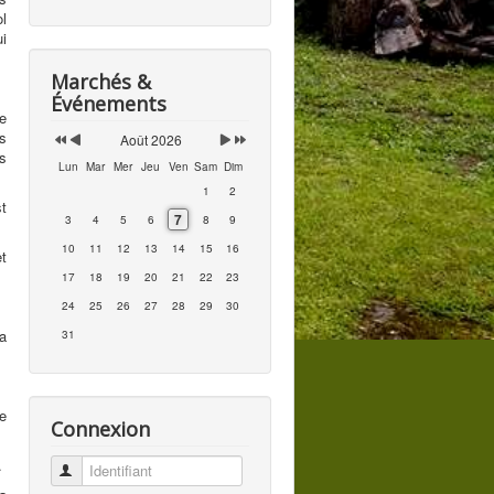
l
i
Marchés &
Événements
de
s
Août 2026
ns
Lun
Mar
Mer
Jeu
Ven
Sam
Dim
1
2
t
7
3
4
5
6
8
9
10
11
12
13
14
15
16
et
17
18
19
20
21
22
23
24
25
26
27
28
29
30
la
31
e
Connexion
.
Identifiant