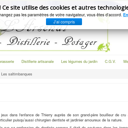
e site utilise des cookies et autres technologie
hangez pas les paramètres de votre navigateur, vous êtes d'accord.
En
J'ai compris
brasserie
Distillerie artisanale
Les légumes du jardin
C.G.V.
Me
Les saltimbanques
jeux dans l'enfance de Thierry auprès de son grand-père bouilleur de cru 
ticulier puisqu’aussi chirurgien dentiste et jardinier amoureux de la nature.
 la rue sa profession de dentiste comme il était de coutume dans les temp