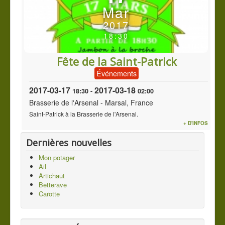
Mar
Contact
2017
Vous êtes ici :
Accueil
Événements
18:30
Fête de la Saint-Patrick
Événements
2017-03-17
2017-03-18
18:30
-
02:00
Brasserie de l'Arsenal
-
Marsal, France
Saint-Patrick à la Brasserie de l'Arsenal.
+ D'INFOS
Dernières nouvelles
Mon potager
Ail
Artichaut
Betterave
Carotte