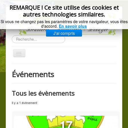
précédente
précédent
suivant
suivante
REMARQUE ! Ce site utilise des cookies et
autres technologies similaires.
Si vous ne changez pas les paramètres de votre navigateur, vous êtes
d'accord.
En savoir plus
J'ai compris
Rechercher
Basculer
la
navigation
Accueil
Événements
Gazette de l'Arsenal
La brasserie
Tous les évènements
Distillerie artisanale
Il y a 1 évènement
Les légumes du jardin
C.G.V.
17
Mentions légales