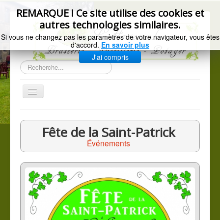
précédente
précédent
suivant
suivante
REMARQUE ! Ce site utilise des cookies et
autres technologies similaires.
Si vous ne changez pas les paramètres de votre navigateur, vous êtes
d'accord.
En savoir plus
J'ai compris
Rechercher
Basculer
la
navigation
Accueil
Fête de la Saint-Patrick
Gazette de l'Arsenal
Événements
La brasserie
Distillerie artisanale
Les légumes du jardin
C.G.V.
Mentions légales