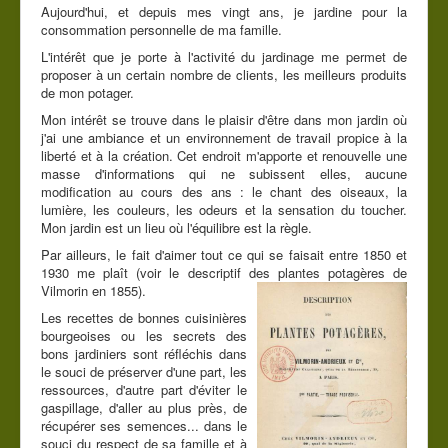
Aujourd'hui, et depuis mes vingt ans, je jardine pour la
Contact
consommation personnelle de ma famille.
L'intérêt que je porte à l'activité du jardinage me permet de
Vous êtes ici :
Accueil
Accueil
proposer à un certain nombre de clients, les meilleurs produits
Légumes du jardin
de mon potager.
Mon intérêt se trouve dans le plaisir d'être dans mon jardin où
j'ai une ambiance et un environnement de travail propice à la
liberté et à la création. Cet endroit m'apporte et renouvelle une
masse d'informations qui ne subissent elles, aucune
modification au cours des ans : le chant des oiseaux, la
lumière, les couleurs, les odeurs et la sensation du toucher.
Mon jardin est un lieu où l'équilibre est la règle.
Par ailleurs, le fait d'aimer tout ce qui se faisait entre 1850 et
1930 me plaît (voir le descriptif des plantes potagères de
Vilmorin en 1855
).
Les recettes de bonnes cuisinières
bourgeoises ou les secrets des
bons jardiniers sont réfléchis dans
le souci de préserver d'une part, les
ressources, d'autre part d'éviter le
gaspillage, d'aller au plus près, de
récupérer ses semences... dans le
souci du respect de sa famille et à