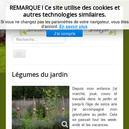
précédente
précédent
suivant
suivante
REMARQUE ! Ce site utilise des cookies et
autres technologies similaires.
Si vous ne changez pas les paramètres de votre navigateur, vous êtes
d'accord.
En savoir plus
J'ai compris
Rechercher
Basculer
la
navigation
Accueil
Légumes du jardin
Gazette de l'Arsenal
La brasserie
Depuis mon enfance j'ai
marché, joué, couru et
Distillerie artisanale
travaillé dans le jardin et
jusqu'à l'âge de seize ans
Les légumes du jardin
j'ai accompagné mon
grand-père au jardin. Cela
C.G.V.
se passait tout les week-
ends et les vacances.
Mentions légales