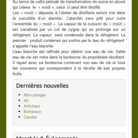
Au terme de cette période de transformation du sucre en alcool
qui créera le « moût », celui- ci peut être distillé.
Les « moût » déposés à l’atelier de distillerie seront mis dans
la cucurbite d’un alambic. L’alambic sera prêt pour cuire
l’ensemble du « moût ». La vapeur de la cuisson du « moût »
est canalisée par un col de cygne qui se prolonge sur un
réfrigérant. La vapeur sera condensée dans le réfrigérant. Le
premier produit condensé qui sortira par le bec du réfrigérant
s’appelle l’eau blanche.
L’eau blanche est raffinée pour obtenir une eau de vie. Cette
eau de vie est mise dans la bonbonne du propriétaire récoltant.
Il repart avec sa bonbonne contenant son eau de vie et tous
les souvenirs qui correspondent à la récolte de ses propres
fruits.
Dernières nouvelles
Mon potager
Ail
Artichaut
Betterave
Carotte