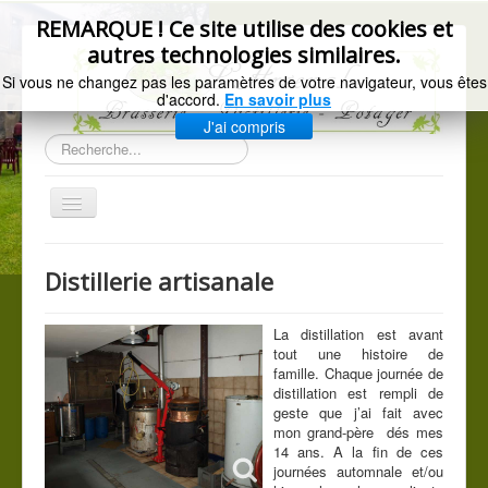
précédente
précédent
suivant
suivante
REMARQUE ! Ce site utilise des cookies et
autres technologies similaires.
Si vous ne changez pas les paramètres de votre navigateur, vous êtes
d'accord.
En savoir plus
J'ai compris
Rechercher
Basculer
la
navigation
Accueil
Distillerie artisanale
Gazette de l'Arsenal
La brasserie
La distillation est avant
tout une histoire de
Distillerie artisanale
famille. Chaque journée de
distillation est rempli de
Les légumes du jardin
geste que j’ai fait avec
mon grand-père dés mes
C.G.V.
14 ans. A la fin de ces
journées automnale et/ou
Mentions légales