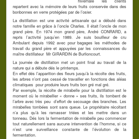
hivernale les clients
repartent avec la mémoire de leurs fruits conservée dans des
Contact
bonbonnes en verre protégées par de l’osier.
La distillation est une activité artisanale qui a débuté dans
Vous êtes ici :
Accueil
Accueil
notre famille en grâce à l’oncle Charles. Il était l’oncle de mon
Distillerie artisanale
grand père. En 1974 mon grand père, André CONRARD, a
repris l’activité jusqu’en 1989. Je suis bouilleur de cru
Ambulant depuis 1992 avec pour bagages les méthodes de
travail du grand père et appuyées par les connaissances du
maître distillateur Mr GIRARDIN de Burlioncourt.
La journée de distillation met un point final au travail de la
nature qui a débute dés le printemps.
En effet dés l’apparition des fleurs jusqu’à la récolte des fruits,
les arbres n’ont pas cessé de travailler en fonctions des aléas
climatiques pour produire leurs fruits bon gré mal gré.
Par exemple, la récolte de mirabelle pour la distillation est le
moment où le mirabellier « donne » ses fruits, ils tombent de
l’arbre avec très peu d’effort de secouage des branches. Les
mirabelles tombées sont sans queue. Le propriétaire récoltant
n’a plus qu’à les ramasser triées et les mettre dans un
tonneau. Dés lors la fermentation de mirabelle peu commencer
tout naturellement sans aucune intervention de l’homme, si ce
n’est une surveillance constante de l’évolution de la
fermentation.