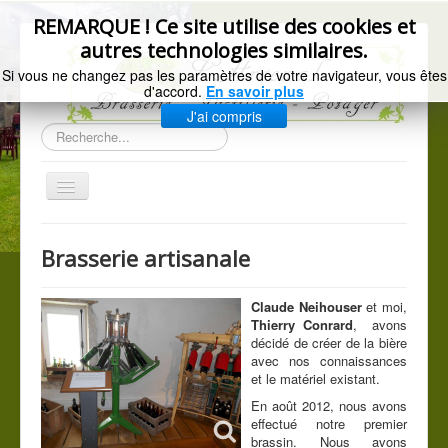
précédente
précédent
suivant
suivante
REMARQUE ! Ce site utilise des cookies et
autres technologies similaires.
Si vous ne changez pas les paramètres de votre navigateur, vous êtes
d'accord.
En savoir plus
J'ai compris
Rechercher
Basculer
la
navigation
Accueil
Brasserie artisanale
Gazette de l'Arsenal
La brasserie
Claude Neihouser
et moi,
Thierry Conrard
, avons
Distillerie artisanale
décidé de créer de la bière
avec nos connaissances
Les légumes du jardin
et le matériel existant.
C.G.V.
En août 2012, nous avons
effectué notre premier
Mentions légales
brassin. Nous avons