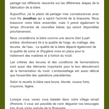
partagé nos différents ressentis sur les différentes étapes de la
Contact
fabrication de la bière.
Aujourd'hui, j'ai le plaisir de partager mes connaissances avec
Vous êtes ici :
Accueil
Accueil
mon fils
Jonathan
qui a rejoint l'activité de la brasserie. Nous
Brasserie artisanale
brassons notre bière ensemble, mais il prend également le
temps d'inventer de nouvelles bières qui seront disponibles
prochainement.
Nous considérons la bière comme une œuvre d'art à part
entière, étroitement lié à la qualité de l'orge, du maltage, des
levures, de l'eau . La qualité de la bière dépend également de
la qualité de soins et d'hygiène mise en place pour le
traitement des matières et à fortiori du moût.
Les critères des levures et des conditions de fermentations
sont aussi des éléments importants pour le bon déroulement
de la fermentation du moût .L'embouteillage est aussi délicat
que l'ensemble des opérations précédentes.
Selon la recette la bière sera brune, blonde, rousse forte,
moyenne, légère.
Lorsque vous venez vous balader dans notre village rempli
d'histoire, il vous est possible de venir déguster nos breuvages
lors d'une visite gratuite de la Brasserie.