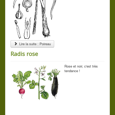
Contact
Vous êtes ici :
Accueil
Les légumes du jardin
Mes légumes
Lire la suite : Poireau
Radis rose
Rose et noir, c'est très
tendance !