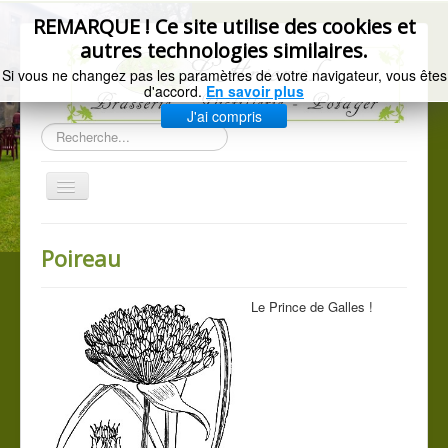
précédente
précédent
suivant
suivante
REMARQUE ! Ce site utilise des cookies et
autres technologies similaires.
Si vous ne changez pas les paramètres de votre navigateur, vous êtes
d'accord.
En savoir plus
J'ai compris
Rechercher
Basculer
la
navigation
Accueil
Poireau
Gazette de l'Arsenal
La brasserie
Le Prince de Galles !
Distillerie artisanale
Les légumes du jardin
C.G.V.
Mentions légales